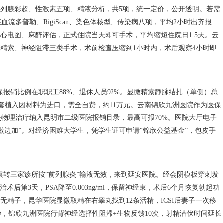
前列腺彩超、性激素五项、精液分析，共5项，统一定价，公开透明。若需
流多普勒、RigiScan、染色体核型、传染病八项，平均2小时出齐报
成心电图、麻醉评估，正式住院当天即可手术，平均缩短住院日1.5天。云
、精索、神经阻滞三类手术，术前检查压缩到1小时内，术后观察4小时即
报销比例在职职工88%、退休人员92%。显微精索静脉结扎（单侧）总
三件套植入因材料为进口，需全自费，约11万元。云南锦欣九洲医院作为医保
物理治疗纳入昆明市二级医院报销目录，最高可报70%。医院大厅电子
做边加”。对经济困难大学生，凭学生证可申请“锦欣公益基金”，包皮手
辗转三家诊所按“前列腺炎”输液无效，来到延安医院。经会阴模板穿刺发
根治术后第3天，PSA降至0.003ng/ml，保留神经束，术后6个月恢复勃起功
l、无精子，昆华医院显微取精在右睾丸找到12条活精，ICSI后妻子一次移
秒，锦欣九洲医院行背神经选择性阻滞+生物反馈10次，射精潜伏时间延长