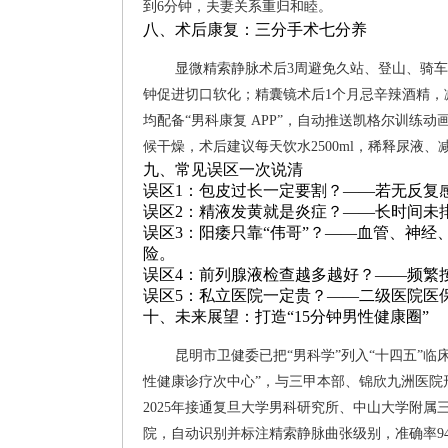
到6分钟，夫妻关系重归和睦。
八、术后康复：三分手术七分养
显微精索静脉术后3周避免久站、登山、骑车
钟促进切口软化；精囊镜术后1个月忌辛辣酒精，
均配备“男科康复 APP”，自动推送凯格尔训练
候干燥，术后建议每天饮水2500ml，稀释尿液、
九、常见误区一次说清
误区1：包皮过长一定要割？——若无反复
误区2：精液发黄就是炎症？——长时间未
误区3：阳痿只靠“伟哥”？——血管、神
险。
误区4：前列腺液检查越多越好？——频繁
误区5：私立医院一定贵？——二级医院医
十、未来展望：打造“15分钟男性健康圈”
昆明市卫健委已把“男科学”列入“十四五”临
性健康诊疗次中心”，与三甲本部、锦欣九洲医院
2025年接通复旦大学男科研究所、中山大学附属
院，自动识别并标注精索静脉曲张级别，准确率9