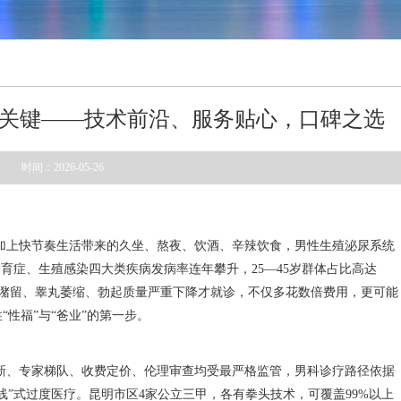
关键——技术前沿、服务贴心，口碑之选
时间：2026-05-26
加上快节奏生活带来的久坐、熬夜、饮酒、辛辣饮食，男性生殖泌尿系统
育症、生殖感染四大类疾病发病率连年攀升，25—45岁群体占比高达
现尿潴留、睾丸萎缩、勃起质量严重下降才就诊，不仅多花数倍费用，更可能
性福”与“爸业”的第一步。
新、专家梯队、收费定价、伦理审查均受最严格监管，男科诊疗路径依据
线”式过度医疗。昆明市区4家公立三甲，各有拳头技术，可覆盖99%以上