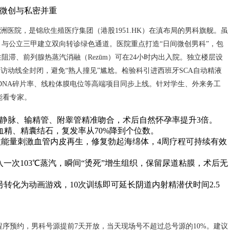
微创与私密并重
洲医院，是锦欣生殖医疗集团（港股1951.HK）在滇布局的男科旗舰。虽
与公立三甲建立双向转诊绿色通道。医院重点打造“日间微创男科”，包
滞、前列腺热蒸汽消融（Rezūm）可在24小时内出入院。独立楼层设
访动线全封闭，避免“熟人撞见”尴尬。检验科引进西班牙SCA自动精液
子DNA碎片率、线粒体膜电位等高端项目同步上线。针对学生、外来务工
能看专家。
索静脉、输精管、附睾管精准吻合，术后自然怀孕率提升3倍。
血精、精囊结石，复发率从70%降到个位数。
微能量刺激血管内皮再生，修复勃起海绵体，4周疗程可持续有效
入一次103℃蒸汽，瞬间“烫死”增生组织，保留尿道粘膜，术后无
转化为动画游戏，10次训练即可延长阴道内射精潜伏时间2.5
程序预约，男科号源提前7天开放，当天现场号不超过总号源的10%。建议