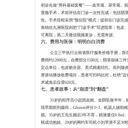
初诊先做“男科基础套餐”——血常规、尿常规、
显微手术，术前评估在门诊一次性完成：包括阴茎血
告。手术排程采用“预住院”模式：提前在门诊完
南锦欣九洲医院则把“门诊手术”写进院章：包皮
可离院，第二天微信视频复诊，无需奔波。
六、费用与医保：明明白白消费
公立三甲执行云南省医疗服务价格手册，医保
费用约12000元，自费部分1500元；阴茎假体
定点单位，包皮吻合器、美式精索结扎、前列腺炎
屏滚动播放收费项目，患者可扫码比对，杜绝“边
术减免后仅需620元。
七、患者故事：从“崩渍”到“翻盘”
31岁的程序员小赵因血精、会阴坠胀半年，
现早期前列腺癌，Gleason评分3+3。机器人辅助
能。35岁的王先生婚后3年不育，精液量仅0.8m
植成功抱娃。29岁的网约车司机小刘早泄不足30