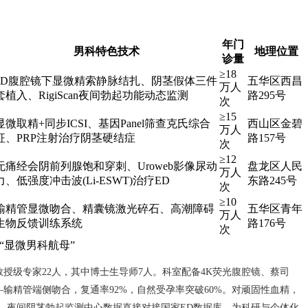
年门
男科特色技术
地理位置
诊量
≥18
3D腹腔镜下显微精索静脉结扎、阴茎假体三件
五华区西昌
万人
套植入、RigiScan夜间勃起功能动态监测
路295号
次
≥15
显微取精+同步ICSI、基因Panel筛查克氏综合
西山区金碧
万人
征、PRP注射治疗阴茎硬结症
路157号
次
≥12
无痛经会阴前列腺饱和穿刺、Uroweb影像尿动
盘龙区人民
万人
力、低强度冲击波(Li-ESWT)治疗ED
东路245号
次
≥10
输精管显微吻合、精囊镜激光碎石、高潮障碍
五华区青年
万人
生物反馈训练系统
路176号
次
“显微男科航母”
教授级专家22人，其中博士生导师7人。科室配备4K荧光腹腔镜、蔡司
附睾管—输精管端侧吻合，复通率92%，自然受孕率突破60%。对顽固性血精，
。夜间阴茎勃起监测中心数据直接对接国家ED数据库，为科研与个体化