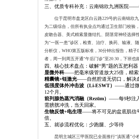
三、优质专科补充：云南锦欣九洲医院——
位于昆明市盘龙区白云路229号的云南锦欣九
为二级综合，但所有执业点均通过卫生部门校验，
皮吻合器、美式精索显微结扎、阴茎背神经选择性阻
为“一医一患”诊区，检查、治疗、换药、输液、随
分析仪，WHO第五版标准，30分钟出报告，精
者，周一到周五开通“午后门诊”至20:30，下班也
四、核心技术盘点：破解“男”题的五把利器
显微外科
——把毫米级管道放大25倍，精
精囊镜+铥激光
——自然腔道无切口，解决
低强度体外冲击波（Li-ESWT）
——通过
12个月。
前列腺热蒸汽消融（Rezūm）
——每9秒注
需膀胱冲洗，当天回家。
生物反馈+电生理
——将不可见的盆底肌信号
倍。
五、就诊流程优化：少跑腿、少等待
昆明主城区三甲医院已全面推行“滇医通”小