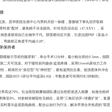
接
无策。昆华医院生殖中心与男科共驻一栋楼，显微镜下睾丸切开取精
卵“零时差”配对，避免精子冷冻损伤。针对克氏综合征（47,XXY），采
21例患者获得自己生物学子代。阴茎硬结症方面，引进法国PRP（富血小
，弯曲矫正角度平均减小28°。
录保持者
模板引导前列腺穿刺”，单台手术12分钟，最小检出癌灶0.5mm，假阴
，第二天可洗澡。对于慢性前列腺炎/盆底疼痛，采用Uroweb尿动力工作
性，精准区分“炎症型”与“神经型”，避免滥用抗生素。低强度体外冲击
周，国际IIEF-5评分平均提高6.8分，半数患者可停用PDE5抑制剂。
发率高达70%。红会医院精囊镜团队通过自然腔道进入精囊，钬激光粉碎
率降至8%。对射精管梗阻性无精症，采用“三角区切开+球囊扩张”，复通
仪实时显示盆底肌电曲线，配合认知行为疗法，解决早泄合并焦虑的“双恶