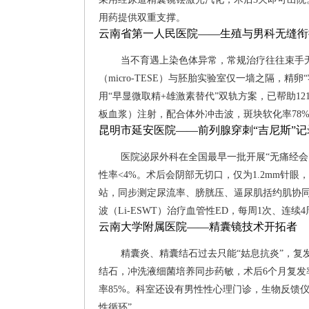
用药提供双重支撑。
云南省第一人民医院——生殖与男科无缝衔
当不育遇上染色体异常，常规治疗往往束手
（micro-TESE）与胚胎实验室仅一墙之隔，精
用“早显微取精+雄激素替代”双轨方案，已帮助1
板血浆）注射，配合体外冲击波，斑块软化率78%
昆明市延安医院——前列腺穿刺“吉尼斯”记
医院泌尿外科在全国最早一批开展“无痛经会阴
性率<4%。术后会阴部无切口，仅为1.2mm针眼
站，同步测定尿流率、膀胱压、逼尿肌括约肌协同
波（Li-ESWT）治疗血管性ED，每周1次、连续4
云南大学附属医院——精囊镜技术开拓者
精囊炎、精囊结石过去只能“姑息抗炎”，复
结石，冲洗液细菌培养同步药敏，术后6个月复发
率85%。科室还设有男性性心理门诊，生物反馈
性循环”。